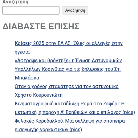
Αναζήτηση
Αναζήτηση
ΔΙΑΒΑΣΤΕ ΕΠΙΣΗΣ
Κρίσεις 2025 στην ΕΛ.ΑΣ.: Όλες οι αλλαγές στην
ηγεσία
«Άστραψε και βρόντηξε» η Ένωση Αστυνομικών
Υπαλλήλων Κορινθίας για τις δηλώσεις του Στ.
Μπαλάσκα
Όταν ο χρόνος σταμάτησε για τον αστυνομικό
Χρήστο Κουρουνιώτη
Κινηματογραφική καταδίωξη Ρομά στο Ζεφύρι: Η
μετωπική, η παροχή Α’ Βοηθειών και ο επίλογος (pics)
Φυλακές Κορυδαλλού: Μία σύλληψη για απόπειρα
εισαγωγής ναρκωτικών (pics)